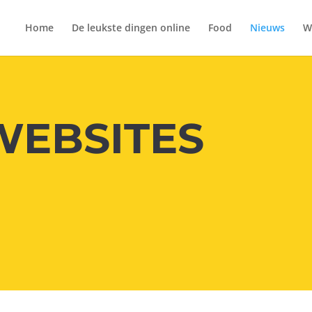
Home
De leukste dingen online
Food
Nieuws
W
WEBSITES