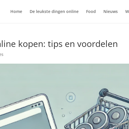
Home
De leukste dingen online
Food
Nieuws
W
line kopen: tips en voordelen
es