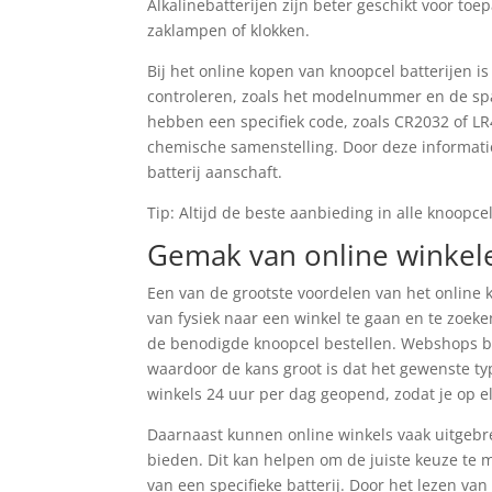
Alkalinebatterijen zijn beter geschikt voor toe
zaklampen of klokken.
Bij het online kopen van knoopcel batterijen is 
controleren, zoals het modelnummer en de span
hebben een specifiek code, zoals CR2032 of LR
chemische samenstelling. Door deze informatie
batterij aanschaft.
Tip: Altijd de beste aanbieding in alle knoopcel
Gemak van online winkel
Een van de grootste voordelen van het online k
van fysiek naar een winkel te gaan en te zoeken
de benodigde knoopcel bestellen. Webshops bi
waardoor de kans groot is dat het gewenste typ
winkels 24 uur per dag geopend, zodat je op e
Daarnaast kunnen online winkels vaak uitgebr
bieden. Dit kan helpen om de juiste keuze te m
van een specifieke batterij. Door het lezen va